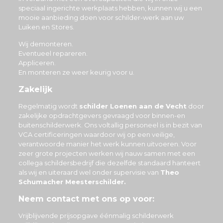
speciaal ingerichte werkplaats hebben, kunnen wij u een
mooie aanbieding doen voor schilder-werk aan uw
Luiken en Stores.
Wij demonteren.
Eventueel repareren.
Appliceren.
En monteren ze weer keurig voor u.
Zakelijk
Regelmatig wordt
schilder Loenen aan de Vecht
door
zakelijke opdrachtgevers gevraagd voor binnen-en
buitenschilderwerk. Ons voltallig personeel is in bezit van
VCA certificeringen waardoor wij op een veilige,
verantwoorde manier het werk kunnen uitvoeren. Voor
zeer grote projecten werken wij nauw samen met een
collega schildersbedrijf die dezelfde standaard hanteert
als wij en uiteraard wel onder supervisie van
Theo
Schumacher Meesterschilder.
Neem contact met ons op voor:
Vrijblijvende prijsopgave éénmalig schilderwerk