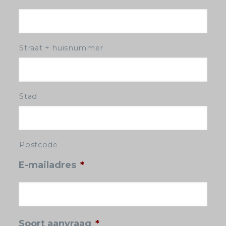
Straat + huisnummer
Stad
Postcode
E-mailadres
*
Soort aanvraag
*