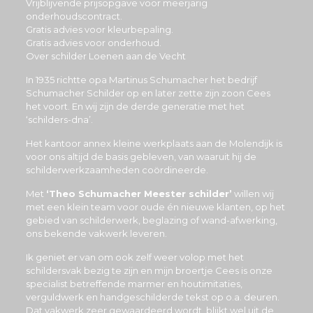
Vrijblijvende prijsopgave voor meerjarig
onderhoudscontract.
Gratis advies voor kleurbepaling.
Gratis advies voor onderhoud.
Over schilder Loenen aan de Vecht
In 1935 richtte opa Martinus Schumacher het bedrijf
Schumacher Schilder op en later zette zijn zoon Cees
het voort. En wij zijn de derde generatie met het
‘schilders-dna’.
Het kantoor annex kleine werkplaats aan de Molendijk is
voor ons altijd de basis gebleven, van waaruit hij de
schilderwerkzaamheden coördineerde.
Met
‘Theo Schumacher Meester schilder’
willen wij
met een klein team voor oude én nieuwe klanten, op het
gebied van schilderwerk, beglazing of wand-afwerking,
ons bekende vakwerk leveren.
Ik geniet er van om ook zelf weer volop met het
schildersvak bezig te zijn en mijn broertje Cees is onze
specialist betreffende marmer en houtimitaties,
verguldwerk en handgeschilderde tekst op o.a. deuren.
Dat vakwerk zeer gewaardeerd wordt, blijkt wel uit de