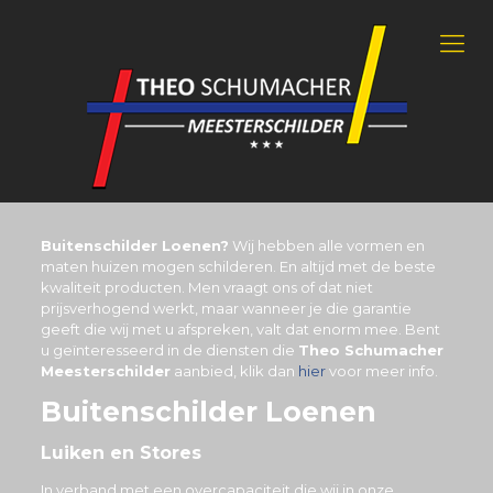
Buitenschilder Loenen?
Wij hebben alle vormen en
maten huizen mogen schilderen. En altijd met de beste
kwaliteit producten. Men vraagt ons of dat niet
prijsverhogend werkt, maar wanneer je die garantie
geeft die wij met u afspreken, valt dat enorm mee. Bent
u geïnteresseerd in de diensten die
Theo Schumacher
Meesterschilder
aanbied, klik dan
hier
voor meer info.
Buitenschilder Loenen
Luiken en Stores
In verband met een overcapaciteit die wij in onze