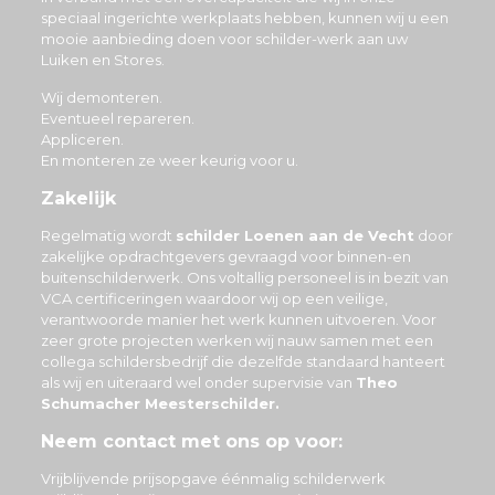
speciaal ingerichte werkplaats hebben, kunnen wij u een
mooie aanbieding doen voor schilder-werk aan uw
Luiken en Stores.
Wij demonteren.
Eventueel repareren.
Appliceren.
En monteren ze weer keurig voor u.
Zakelijk
Regelmatig wordt
schilder Loenen aan de Vecht
door
zakelijke opdrachtgevers gevraagd voor binnen-en
buitenschilderwerk. Ons voltallig personeel is in bezit van
VCA certificeringen waardoor wij op een veilige,
verantwoorde manier het werk kunnen uitvoeren. Voor
zeer grote projecten werken wij nauw samen met een
collega schildersbedrijf die dezelfde standaard hanteert
als wij en uiteraard wel onder supervisie van
Theo
Schumacher Meesterschilder.
Neem contact met ons op voor:
Vrijblijvende prijsopgave éénmalig schilderwerk