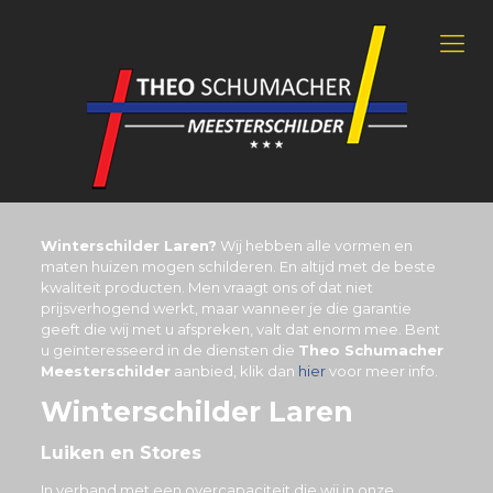
Winterschilder Laren?
Wij hebben alle vormen en
maten huizen mogen schilderen. En altijd met de beste
kwaliteit producten. Men vraagt ons of dat niet
prijsverhogend werkt, maar wanneer je die garantie
geeft die wij met u afspreken, valt dat enorm mee. Bent
u geïnteresseerd in de diensten die
Theo Schumacher
Meesterschilder
aanbied, klik dan
hier
voor meer info.
Winterschilder Laren
Luiken en Stores
In verband met een overcapaciteit die wij in onze