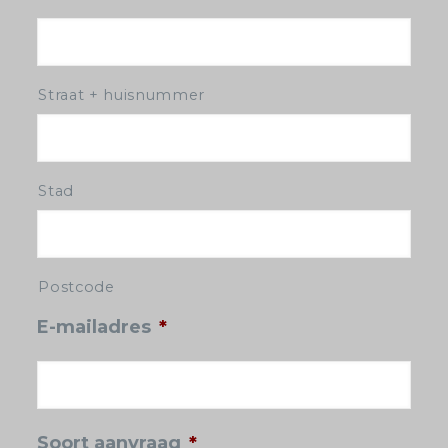
Straat + huisnummer
Stad
Postcode
E-mailadres
*
Soort aanvraag
*