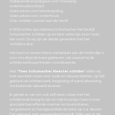
Vrijblijvende prijsopgave voor meerjarig
onderhoudscontract.
Gratis advies voor kleurbepaling.
Gratis advies voor onderhoud.
Over schilder Loenen aan de Vecht
In 1935 richtte opa Martinus Schumacher het bedrijf
Schumacher Schilder op en later zette zijn zoon Cees
het voort. En wij zijn de derde generatie met het
‘schilders-dna’.
Het kantoor annex kleine werkplaats aan de Molendijk is
voor ons altijd de basis gebleven, van waaruit hij de
schilderwerkzaamheden coördineerde.
Met
‘Theo Schumacher Meester schilder’
willen wij
met een klein team voor oude én nieuwe klanten, op het
gebied van schilderwerk, beglazing of wand-afwerking,
ons bekende vakwerk leveren.
Ik geniet er van om ook zelf weer volop met het
schildersvak bezig te zijn en mijn broertje Cees is onze
specialist betreffende marmer en houtimitaties,
verguldwerk en handgeschilderde tekst op o.a. deuren.
Dat vakwerk zeer gewaardeerd wordt, blijkt wel uit de