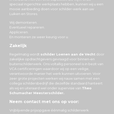
speciaal ingerichte werkplaats hebben, kunnen wij u een
mooie aanbieding doen voor schilder-werk aan uw
Luiken en Stores.
Wij demonteren.
Eventueel repareren.
Appliceren.
En monteren ze weer keurig voor u.
Zakelijk
Regelmatig wordt
schilder Loenen aan de Vecht
door
zakelijke opdrachtgevers gevraagd voor binnen-en
buitenschilderwerk. Ons voltallig personeel is in bezit van
VCA certificeringen waardoor wij op een veilige,
verantwoorde manier het werk kunnen uitvoeren. Voor
zeer grote projecten werken wij nauw samen met een
collega schildersbedrijf die dezelfde standaard hanteert
als wij en uiteraard wel onder supervisie van
Theo
Schumacher Meesterschilder.
Neem contact met ons op voor:
Vrijblijvende prijsopgave éénmalig schilderwerk