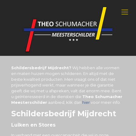
Schildersbedrijf Mijdrecht?
Wij hebben alle vormen
en maten huizen mogen schilderen. En altijd met de
beste kwaliteit producten. Men vraagt ons of dat niet
prijsverhogend werkt, maar wanneer je die garantie
geeft die wij met u afspreken, valt dat enorm mee. Bent
u geïnteresseerd in de diensten die
Theo Schumacher
Meesterschilder
aanbied, klik dan
hier
voor meer info.
Schildersbedrijf Mijdrecht
Luiken en Stores
In verband met een overcapaciteit die wij in onze