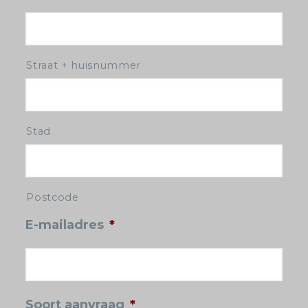
Straat + huisnummer
Stad
Postcode
E-mailadres
*
Soort aanvraag
*