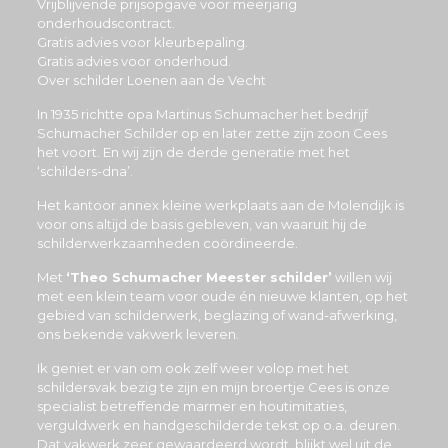
Vrijblijvende prijsopgave voor meerjarig
onderhoudscontract.
Gratis advies voor kleurbepaling.
Gratis advies voor onderhoud.
Over schilder Loenen aan de Vecht
In 1935 richtte opa Martinus Schumacher het bedrijf
Schumacher Schilder op en later zette zijn zoon Cees
het voort. En wij zijn de derde generatie met het
‘schilders-dna’.
Het kantoor annex kleine werkplaats aan de Molendijk is
voor ons altijd de basis gebleven, van waaruit hij de
schilderwerkzaamheden coördineerde.
Met
‘Theo Schumacher Meester schilder’
willen wij
met een klein team voor oude én nieuwe klanten, op het
gebied van schilderwerk, beglazing of wand-afwerking,
ons bekende vakwerk leveren.
Ik geniet er van om ook zelf weer volop met het
schildersvak bezig te zijn en mijn broertje Cees is onze
specialist betreffende marmer en houtimitaties,
verguldwerk en handgeschilderde tekst op o.a. deuren.
Dat vakwerk zeer gewaardeerd wordt, blijkt wel uit de